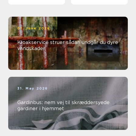
01. June 2026
Kloakservice struer sådan undgår du dyre
vandskader
31. May 2026
Gardinbus: nem vej til skræddersyede
gardiner i hjemmet