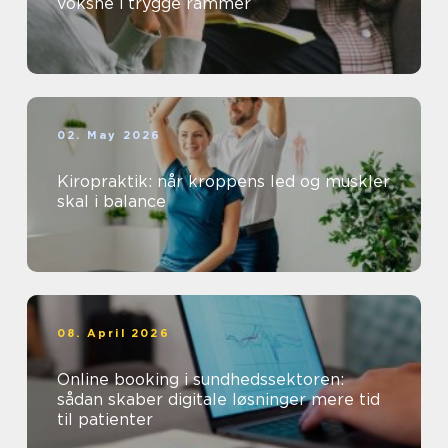
voksne i trygge rammer
02. May 2026
Kiropraktik: når kroppens led og muskler
skal i balance
08. April 2026
Online booking i sundhedssektoren:
sådan skaber digitale løsninger mere tid
til patienter