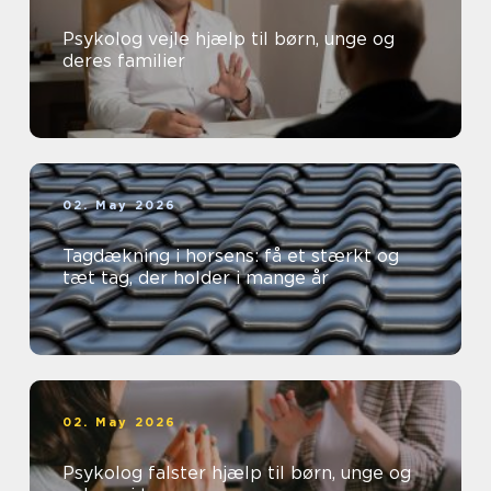
Psykolog vejle hjælp til børn, unge og
deres familier
02. May 2026
Tagdækning i horsens: få et stærkt og
tæt tag, der holder i mange år
02. May 2026
Psykolog falster hjælp til børn, unge og