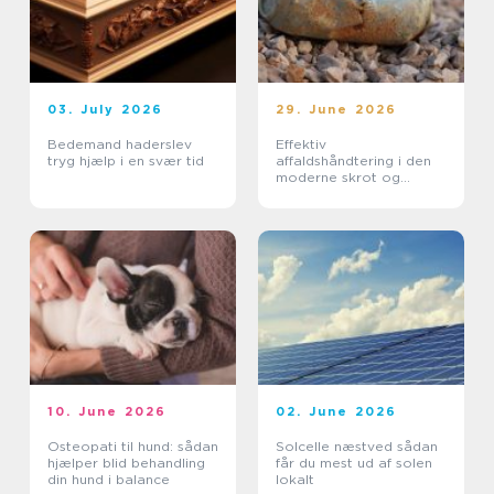
03. July 2026
29. June 2026
Bedemand haderslev
Effektiv
tryg hjælp i en svær tid
affaldshåndtering i den
moderne skrot og
affaldsbranche
10. June 2026
02. June 2026
Osteopati til hund: sådan
Solcelle næstved sådan
hjælper blid behandling
får du mest ud af solen
din hund i balance
lokalt