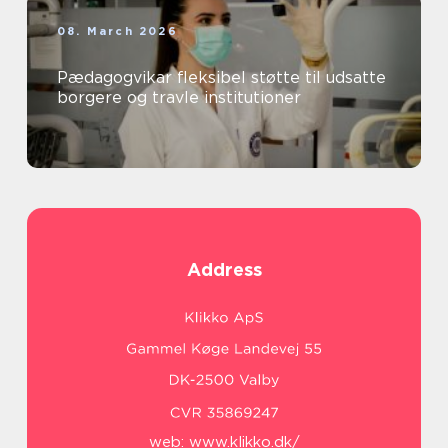
08. March 2026
Pædagogvikar fleksibel støtte til udsatte
borgere og travle institutioner
Address
web:
www.klikko.dk/