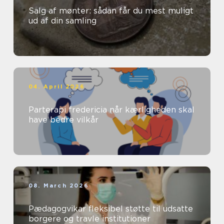
Salg af mønter: sådan får du mest muligt
ud af din samling
04. April 2026
Parterapi fredericia når kærligheden skal
have bedre vilkår
08. March 2026
Pædagogvikar fleksibel støtte til udsatte
borgere og travle institutioner