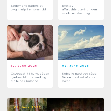
Bedemand haderslev
Effektiv
tryg hjælp i en svær tid
affaldshåndtering i den
moderne skrot og
affaldsbranche
10. June 2026
02. June 2026
Osteopati til hund: sådan
Solcelle næstved sådan
hjælper blid behandling
får du mest ud af solen
din hund i balance
lokalt
01. June 2026