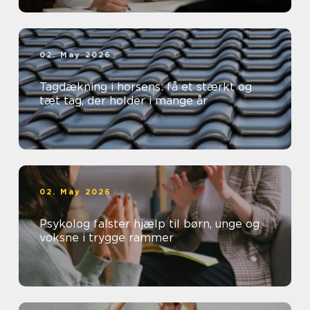
02. May 2026
Tagdækning i horsens: få et stærkt og
tæt tag, der holder i mange år
02. May 2026
Psykolog falster hjælp til børn, unge og
voksne i trygge rammer