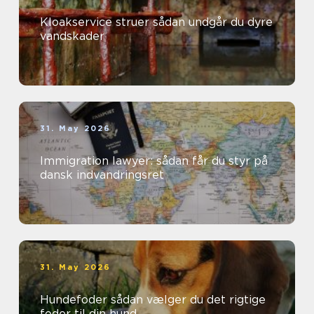
Kloakservice struer sådan undgår du dyre
vandskader
31. May 2026
Immigration lawyer: sådan får du styr på
dansk indvandringsret
31. May 2026
Hundefoder sådan vælger du det rigtige
foder til din hund