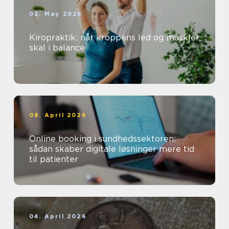
02. May 2026
Kiropraktik: når kroppens led og muskler
skal i balance
08. April 2026
Online booking i sundhedssektoren:
sådan skaber digitale løsninger mere tid
til patienter
04. April 2026