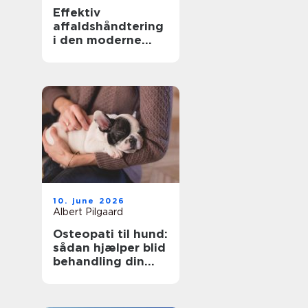
Effektiv
affaldshåndtering
i den moderne
skrot og
affaldsbranche
10. june 2026
Albert Pilgaard
Osteopati til hund:
sådan hjælper blid
behandling din
hund i balance