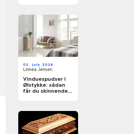
til støvkontrol
03. july 2026
Linnea Jensen
Vinduespudser i
Ølstykke: sådan
får du skinnende
rene ruder