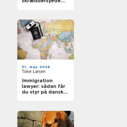
skræddersyede
gardiner i
hjemmet
31. may 2026
Toke Larsen
Immigration
lawyer: sådan får
du styr på dansk
indvandringsret