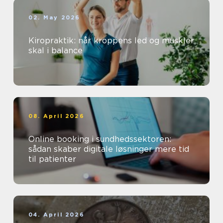
02. May 2026
Kiropraktik: når kroppens led og muskler
skal i balance
08. April 2026
Online booking i sundhedssektoren:
sådan skaber digitale løsninger mere tid
til patienter
04. April 2026