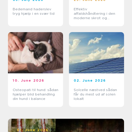
Bedemand haderslev
Effektiv
tryg hjælp i en svær tid
affaldshåndtering i den
moderne skrot og
affaldsbranche
10. June 2026
02. June 2026
Osteopati til hund: sådan
Solcelle næstved sådan
hjælper blid behandling
får du mest ud af solen
din hund i balance
lokalt
01. June 2026