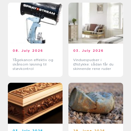
08. July 2026
03. July 2026
Tågekanon effektiv og
Vinduespudser i
skånsom løsning til
Ølstykke: sådan får du
støvkontrol
skinnende rene ruder
03. July 2026
29. June 2026