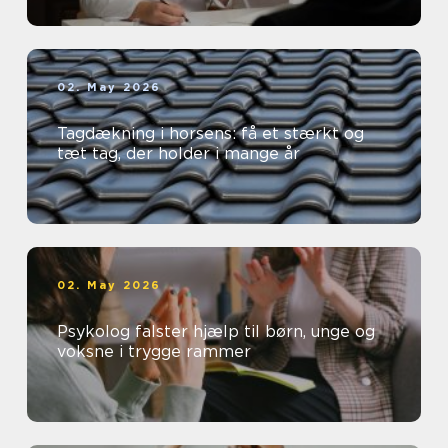
02. May 2026
Tagdækning i horsens: få et stærkt og
tæt tag, der holder i mange år
02. May 2026
Psykolog falster hjælp til børn, unge og
voksne i trygge rammer