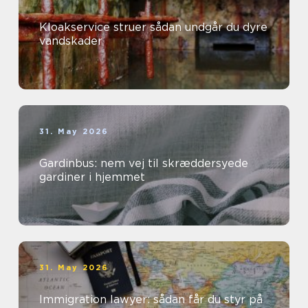
Kloakservice struer sådan undgår du dyre
vandskader
31. May 2026
Gardinbus: nem vej til skræddersyede
gardiner i hjemmet
31. May 2026
Immigration lawyer: sådan får du styr på