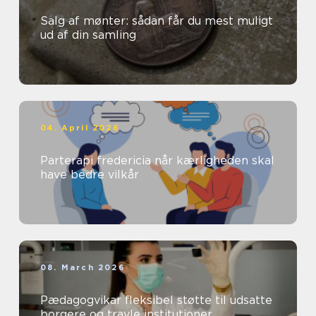
Salg af mønter: sådan får du mest muligt
ud af din samling
04. April 2026
Parterapi fredericia når kærligheden skal
have bedre vilkår
08. March 2026
Pædagogvikar fleksibel støtte til udsatte
borgere og travle institutioner