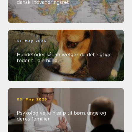
dansk indvandringsret
31. May 2026
Hundefoder sådan vælger du det rigtige
foder til din hund
03. May 2026
Psykolog vejle hjælp til børn, unge og
deres familier