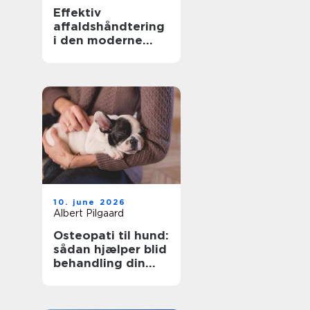
Effektiv
affaldshåndtering
i den moderne
skrot og
affaldsbranche
10. june 2026
Albert Pilgaard
Osteopati til hund:
sådan hjælper blid
behandling din
hund i balance