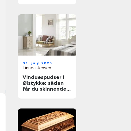
til støvkontrol
03. july 2026
Linnea Jensen
Vinduespudser i
Ølstykke: sådan
får du skinnende
rene ruder