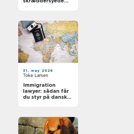
skræddersyede
gardiner i
hjemmet
31. may 2026
Toke Larsen
Immigration
lawyer: sådan får
du styr på dansk
indvandringsret