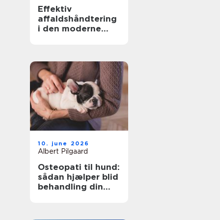
Effektiv
affaldshåndtering
i den moderne
skrot og
affaldsbranche
10. june 2026
Albert Pilgaard
Osteopati til hund:
sådan hjælper blid
behandling din
hund i balance