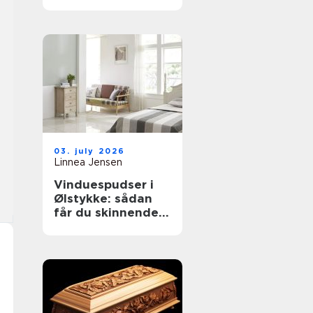
til støvkontrol
03. july 2026
Linnea Jensen
Vinduespudser i
Ølstykke: sådan
får du skinnende
rene ruder