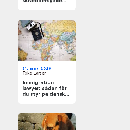
skræddersyede
gardiner i
hjemmet
31. may 2026
Toke Larsen
Immigration
lawyer: sådan får
du styr på dansk
indvandringsret