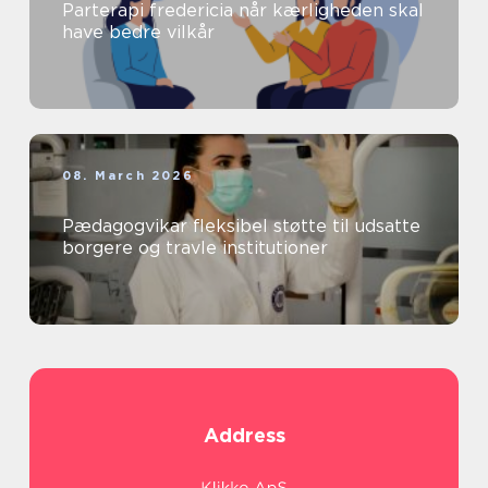
Parterapi fredericia når kærligheden skal
have bedre vilkår
08. March 2026
Pædagogvikar fleksibel støtte til udsatte
borgere og travle institutioner
Address