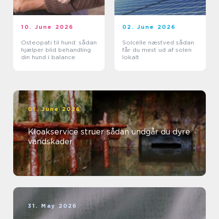
10. June 2026
02. June 2026
Osteopati til hund: sådan
Solcelle næstved sådan
hjælper blid behandling
får du mest ud af solen
din hund i balance
lokalt
01. June 2026
Kloakservice struer sådan undgår du dyre
vandskader
31. May 2026