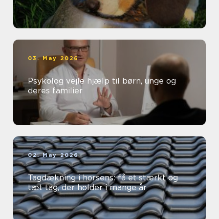
03. May 2026
Psykolog vejle hjælp til børn, unge og
deres familier
02. May 2026
Tagdækning i horsens: få et stærkt og
tæt tag, der holder i mange år