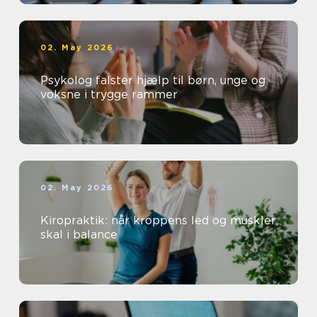
02. May 2026
Psykolog falster hjælp til børn, unge og
voksne i trygge rammer
02. May 2026
Kiropraktik: når kroppens led og muskler
skal i balance