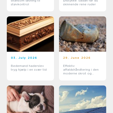
skånsom løsning til
Ølstykke: sådan får du
støvkontrol
skinnende rene ruder
03. July 2026
29. June 2026
Bedemand haderslev
Effektiv
tryg hjælp i en svær tid
affaldshåndtering i den
moderne skrot og
affaldsbranche