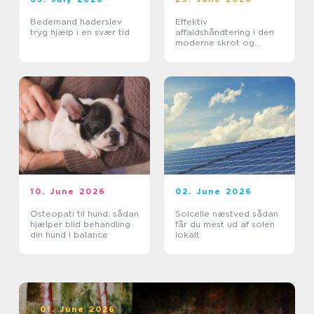
Bedemand haderslev
Effektiv
tryg hjælp i en svær tid
affaldshåndtering i den
moderne skrot og
affaldsbranche
10. June 2026
02. June 2026
Osteopati til hund: sådan
Solcelle næstved sådan
hjælper blid behandling
får du mest ud af solen
din hund i balance
lokalt
01. June 2026