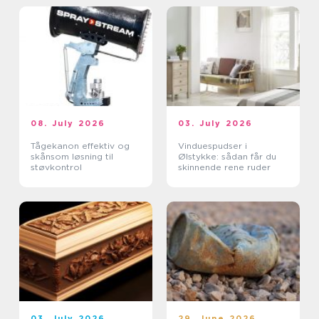
08. July 2026
03. July 2026
Tågekanon effektiv og
Vinduespudser i
skånsom løsning til
Ølstykke: sådan får du
støvkontrol
skinnende rene ruder
03. July 2026
29. June 2026