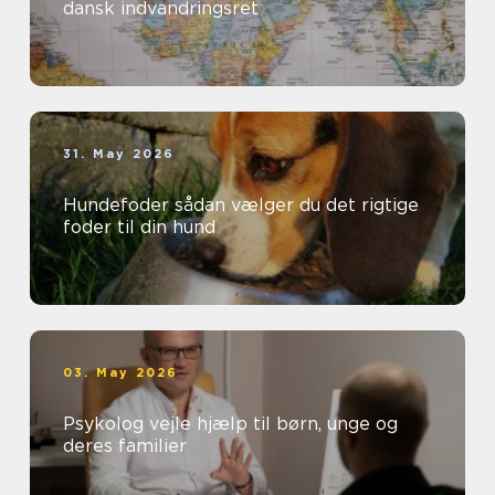
dansk indvandringsret
31. May 2026
Hundefoder sådan vælger du det rigtige
foder til din hund
03. May 2026
Psykolog vejle hjælp til børn, unge og
deres familier