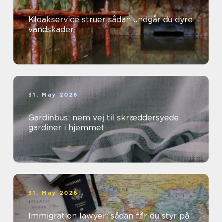
Kloakservice struer sådan undgår du dyre
vandskader
31. May 2026
Gardinbus: nem vej til skræddersyede
gardiner i hjemmet
31. May 2026
Immigration lawyer: sådan får du styr på