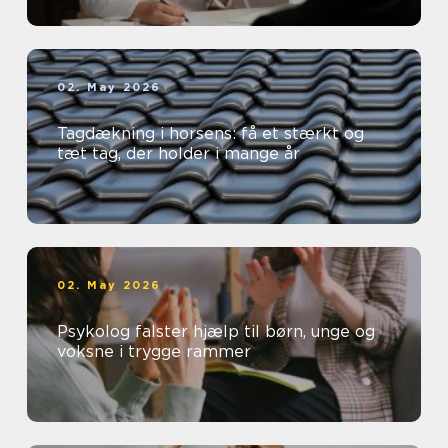
02. May 2026
Tagdækning i horsens: få et stærkt og
tæt tag, der holder i mange år
02. May 2026
Psykolog falster hjælp til børn, unge og
voksne i trygge rammer