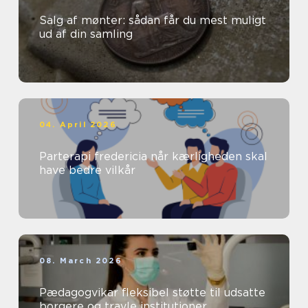
Salg af mønter: sådan får du mest muligt
ud af din samling
04. April 2026
Parterapi fredericia når kærligheden skal
have bedre vilkår
08. March 2026
Pædagogvikar fleksibel støtte til udsatte
borgere og travle institutioner