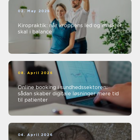
02. May 2026
Kiropraktik: når kroppens led og muskler
skal i balance
08. April 2026
Online booking i sundhedssektoren:
sådan skaber digitale løsninger mere tid
til patienter
04. April 2026