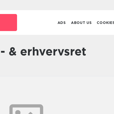
ADS
ABOUT US
COOKIE
t- & erhvervsret