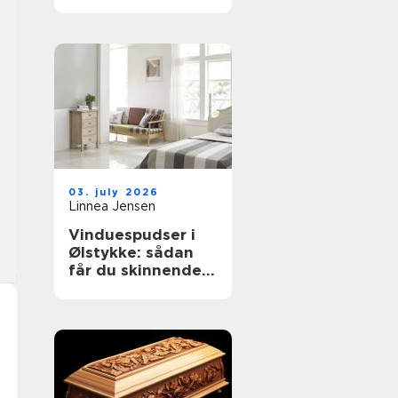
til støvkontrol
03. july 2026
Linnea Jensen
Vinduespudser i
Ølstykke: sådan
får du skinnende
rene ruder