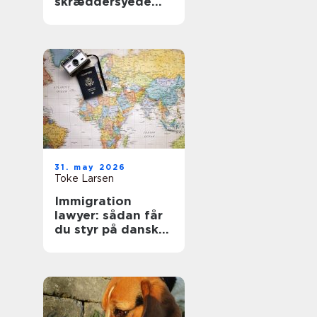
skræddersyede
gardiner i
hjemmet
31. may 2026
Toke Larsen
Immigration
lawyer: sådan får
du styr på dansk
indvandringsret