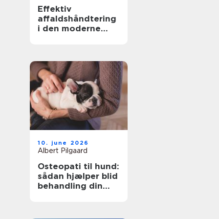
Effektiv
affaldshåndtering
i den moderne
skrot og
affaldsbranche
10. june 2026
Albert Pilgaard
Osteopati til hund:
sådan hjælper blid
behandling din
hund i balance