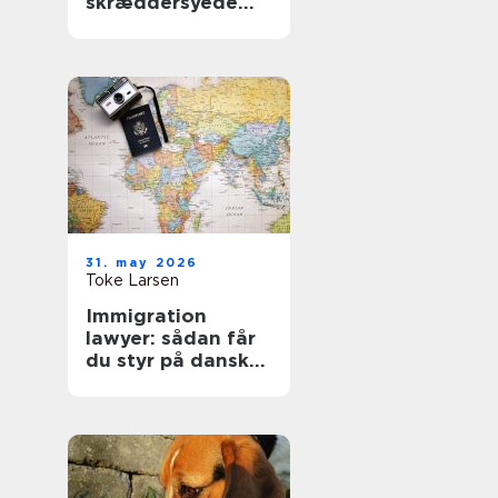
skræddersyede
gardiner i
hjemmet
31. may 2026
Toke Larsen
Immigration
lawyer: sådan får
du styr på dansk
indvandringsret