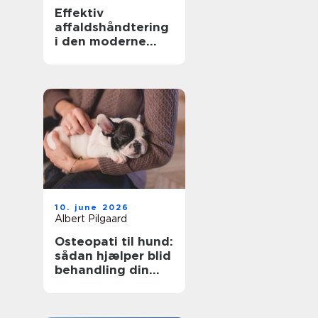
Effektiv
affaldshåndtering
i den moderne
skrot og
affaldsbranche
10. june 2026
Albert Pilgaard
Osteopati til hund:
sådan hjælper blid
behandling din
hund i balance