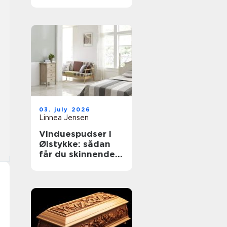
til støvkontrol
03. july 2026
Linnea Jensen
Vinduespudser i
Ølstykke: sådan
får du skinnende
rene ruder